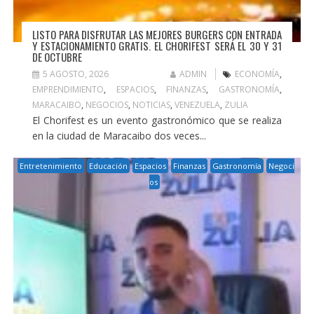
LISTO PARA DISFRUTAR LAS MEJORES BURGERS CON ENTRADA
Y ESTACIONAMIENTO GRATIS. EL CHORIFEST SERÁ EL 30 Y 31
DE OCTUBRE
5 AGOSTO, 2026
ADMIN
ECONOMÍA
,
EMPRENDIMIENTO
,
ESPACIOS
,
FINANZAS
,
GASTRONOMÍA
,
MARACAIBO
,
NEGOCIOS
,
NOTICIAS
,
VENEZUELA
,
ZULIA
El Chorifest es un evento gastronómico que se realiza
en la ciudad de Maracaibo dos veces...
Entretenimiento
Educación
Espacios
Finanzas
Gastronomía
Negoci
os