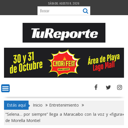
Saltar
SÁBADO, AGOSTO 8, 2026
al
contenido
Estás aquí
Inicio
Entretenimiento
“Selena… por siempre” llega a Maracaibo con la voz y «figura»
de Morella Montiel