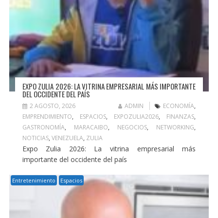
EXPO ZULIA 2026: LA VITRINA EMPRESARIAL MÁS IMPORTANTE
DEL OCCIDENTE DEL PAÍS
2 AGOSTO, 2026
ADMIN
ECONOMÍA
,
EMPRENDIMIENTO
,
ESPACIOS
,
EXPOZULIA2026
,
FINANZAS
,
GASTRONOMÍA
,
MARACAIBO
,
NEGOCIOS
,
NETWORKING
,
NOTICIAS
,
VENEZUELA
,
ZULIA
Expo Zulia 2026: La vitrina empresarial más
importante del occidente del país
Entretenimiento
Espacios