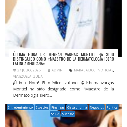
ÚLTIMA HORA DR. HERNÁN VARGAS MONTIEL HA SIDO
DISTINGUIDO COMO «MAESTRO DE LA DERMATOLOGÍA IBERO
LATINOAMERICANA»
27 JULIO, 2026
ADMIN
MARACAIBO
,
NOTICIAS
,
VENEZUELA
,
ZULIA
¡Última Hora! El médico zuliano @dr.hernanvargas
Montiel ha sido designado como "Maestro de la
Dermatología Ibero...
Entretenimiento
Espacios
Finanzas
Gastronomía
Negocios
Política
Salud
Sucesos