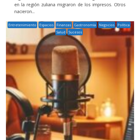
en la región zuliana migraron de los impresos. Otros
nacieron...
Entretenimiento
Espacios
Finanzas
Gastronomía
Negocios
Política
Salud
Sucesos