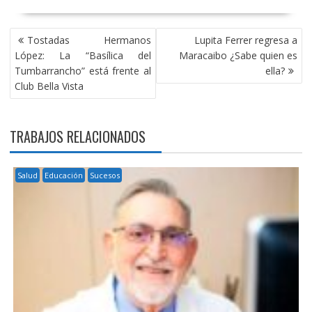
NAVEGACIÓN
Tostadas Hermanos
Lupita Ferrer regresa a
DE
López: La “Basílica del
Maracaibo ¿Sabe quien es
ENTRADAS
Tumbarrancho” está frente al
ella?
Club Bella Vista
TRABAJOS RELACIONADOS
Salud
Educación
Sucesos