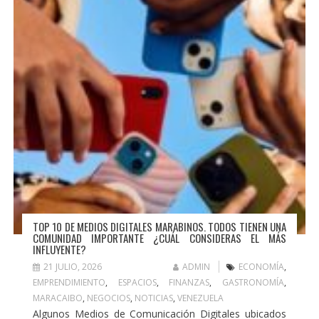
TOP 10 DE MEDIOS DIGITALES MARABINOS. TODOS TIENEN UNA
COMUNIDAD IMPORTANTE ¿CUÁL CONSIDERAS EL MÁS
INFLUYENTE?
21 JULIO, 2026
ADMIN
ECONOMÍA
,
EMPRENDIMIENTO
,
ESPACIOS
,
FINANZAS
,
GASTRONOMÍA
,
MARACAIBO
,
NEGOCIOS
,
NOTICIAS
,
VENEZUELA
Algunos Medios de Comunicación Digitales ubicados